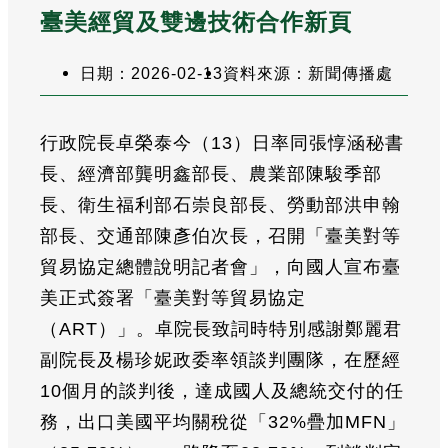
臺美經貿及雙邊技術合作新頁
日期：2026-02-13
資料來源：新聞傳播處
行政院長卓榮泰今（13）日率同張惇涵秘書
長、經濟部龔明鑫部長、農業部陳駿季部
長、衛生福利部石崇良部長、勞動部洪申翰
部長、交通部陳彥伯次長，召開「臺美對等
貿易協定總體說明記者會」，向國人宣布臺
美正式簽署「臺美對等貿易協定
（ART）」。卓院長致詞時特別感謝鄭麗君
副院長及楊珍妮政委率領談判團隊，在歷經
10個月的談判後，達成國人及總統交付的任
務，出口美國平均關稅從「32%疊加MFN」