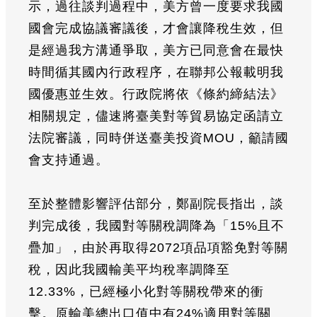
示，過往談判過程中，美方曾一度要求我國
國會完成協議審議後，才會讓降稅生效，但
是經過我方溝通爭取，美方已同意會在最快
時間循其國內行政程序，在聯邦公報載明我
國優惠並生效。行政院將依《條約締結法》
相關規定，儘速將臺美對等貿易協定函請立
法院審議，同時併送臺美投資MOU，籲請國
會支持通過。
至於整體影響評估部分，鄭副院長指出，談
判完成後，我國對等關稅調降為「15%且不
疊加」，由於再取得2072項品項豁免對等關
稅，因此我國輸美平均稅率調降至
12.33%，已經極小化對等關稅帶來的衝
擊。原輸美總出口值中有24%適用對等關