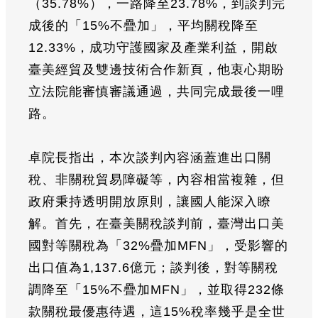
（35.78%），一路降至23.78%，到談判完
成後的「15%不疊加」，平均關稅降至
12.33%，成功守護國家及產業利益，開啟
臺美經貿及雙邊技術合作新頁，他衷心期盼
立法院能審慎審議通過，共同完成最後一哩
路。
卓院長指出，本次談判內容涵蓋進出口關
稅、非關稅貿易障礙等，內容相當複雜，但
政府秉持透明開放原則，讓國人能深入瞭
解。首先，在臺美關稅談判前，臺灣出口美
國對等關稅為「32%疊加MFN」，受影響的
出口值為1,137.6億元；談判後，對等關稅
調降至「15%不疊加MFN」，並取得232條
款關稅最優惠待遇，這15%稅率幾乎是全世